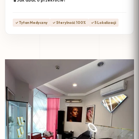
🧴
Jak dbać o przekłucie?
✓ Tytan Medyczny
✓ Sterylność 100%
✓ 5 Lokalizacji