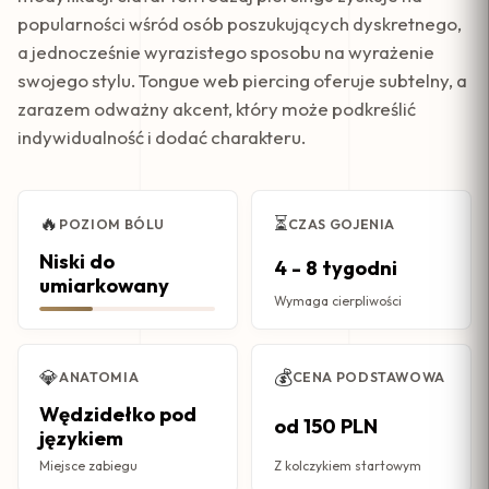
popularności wśród osób poszukujących dyskretnego,
a jednocześnie wyrazistego sposobu na wyrażenie
swojego stylu. Tongue web piercing oferuje subtelny, a
zarazem odważny akcent, który może podkreślić
indywidualność i dodać charakteru.
🔥
⏳
POZIOM BÓLU
CZAS GOJENIA
Niski do
4 - 8 tygodni
umiarkowany
Wymaga cierpliwości
💎
💰
ANATOMIA
CENA PODSTAWOWA
Wędzidełko pod
od 150 PLN
językiem
Miejsce zabiegu
Z kolczykiem startowym