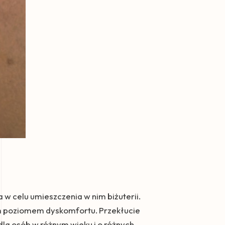
 w celu umieszczenia w nim biżuterii.
nym poziomem dyskomfortu. Przekłucie
la osób w różnym wieku i o różnych