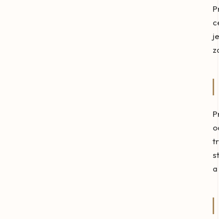
P
c
j
z
P
o
t
s
a