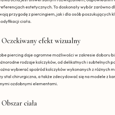
referencjach estetycznych. To doskonały wybór zarówno dla
woją przygodę z piercingiem, jak i dla osób poszukujących 
odyfikacji ciała.
Oczekiwany efekt wizualny
obe piercing daje ogromne możliwości w zakresie doboru biżut
óżnorodne rodzaje kolczyków, od delikatnych i subtelnych po
ożna wybierać spośród kolczyków wykonanych z różnych mate
zy stal chirurgiczna, a także zdecydować się na modele z k
nnymi ozdobnymi elementami.
Obszar ciała