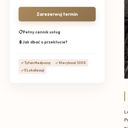
Zarezerwuj termin
📋
Pełny cennik usług
🧴
Jak dbać o przekłucie?
✓ Tytan Medyczny
✓ Sterylność 100%
✓ 5 Lokalizacji
L
P
p