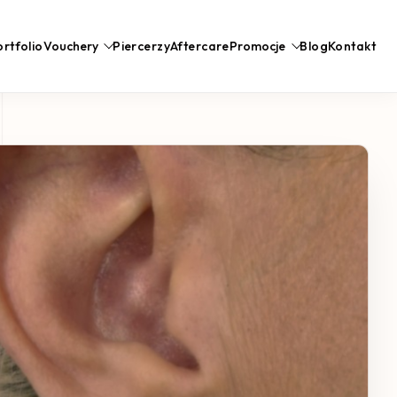
rtfolio
Vouchery
Piercerzy
Aftercare
Promocje
Blog
Kontakt