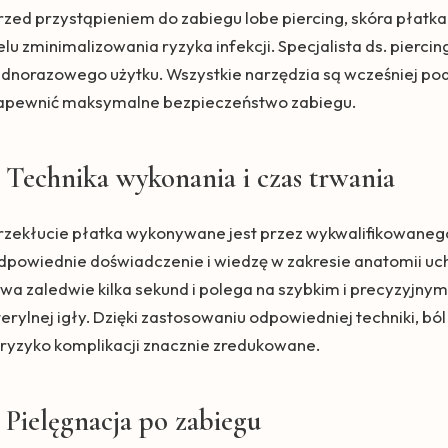
rzed przystąpieniem do zabiegu lobe piercing, skóra płatk
elu zminimalizowania ryzyka infekcji. Specjalista ds. pierci
ednorazowego użytku. Wszystkie narzędzia są wcześniej po
apewnić maksymalne bezpieczeństwo zabiegu.
Technika wykonania i czas trwania
rzekłucie płatka wykonywane jest przez wykwalifikowanego s
dpowiednie doświadczenie i wiedzę w zakresie anatomii uch
rwa zaledwie kilka sekund i polega na szybkim i precyzyjnym
terylnej igły. Dzięki zastosowaniu odpowiedniej techniki, bó
 ryzyko komplikacji znacznie zredukowane.
Pielęgnacja po zabiegu