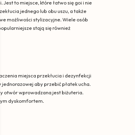
 Jest to miejsce, które łatwo się goi i nie
rzekłucia jednego lub obu uszu, a także
we możliwości stylizacyjne. Wiele osób
opularniejsze stają się również
czenia miejsca przekłucia i dezynfekcji
ły jednorazowej aby przebić płatek ucha.
y otwór wprowadzana jest biżuteria.
alnym dyskomfortem.