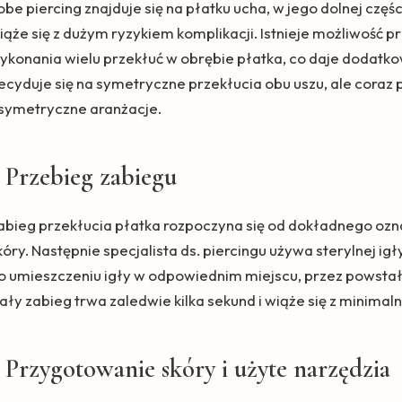
obe piercing znajduje się na płatku ucha, w jego dolnej części.
iąże się z dużym ryzykiem komplikacji. Istnieje możliwość p
ykonania wielu przekłuć w obrębie płatka, co daje dodatko
ecyduje się na symetryczne przekłucia obu uszu, ale coraz p
symetryczne aranżacje.
Przebieg zabiegu
abieg przekłucia płatka rozpoczyna się od dokładnego ozna
kóry. Następnie specjalista ds. piercingu używa sterylnej ig
o umieszczeniu igły w odpowiednim miejscu, przez powstał
ały zabieg trwa zaledwie kilka sekund i wiąże się z minim
Przygotowanie skóry i użyte narzędzia