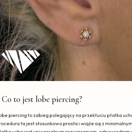
Co to jest lobe piercing?
obe piercing to zabieg polegający na przekłuciu płatka ucha
rocedura ta jest stosunkowo prosta i wiąże się z minimal
łatka ucha jest uniwersalnym rozwiązaniem, odpowiednim d