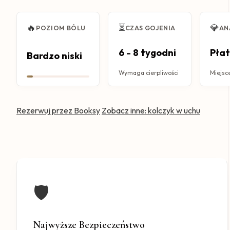
🔥
⏳
💎
POZIOM BÓLU
CZAS GOJENIA
AN
6 - 8 tygodni
Płat
Bardzo niski
Wymaga cierpliwości
Miejsc
Rezerwuj przez Booksy
Zobacz inne: kolczyk w uchu
🛡️
Najwyższe Bezpieczeństwo