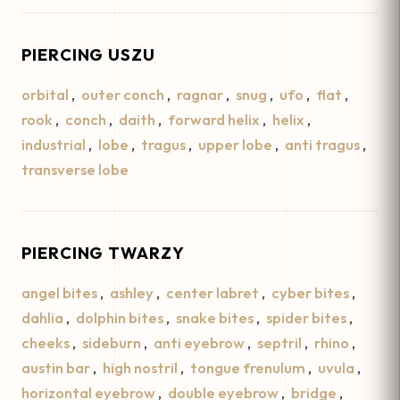
PIERCING USZU
orbital
,
outer conch
,
ragnar
,
snug
,
ufo
,
flat
,
rook
,
conch
,
daith
,
forward helix
,
helix
,
industrial
,
lobe
,
tragus
,
upper lobe
,
anti tragus
,
transverse lobe
PIERCING TWARZY
angel bites
,
ashley
,
center labret
,
cyber bites
,
dahlia
,
dolphin bites
,
snake bites
,
spider bites
,
cheeks
,
sideburn
,
anti eyebrow
,
septril
,
rhino
,
austin bar
,
high nostril
,
tongue frenulum
,
uvula
,
horizontal eyebrow
,
double eyebrow
,
bridge
,