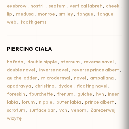
eyebrow
,
nostril
,
septum
,
vertical labret
,
cheek
,
lip
,
medusa
,
monroe
,
smiley
,
tongue
,
tongue
web
,
tooth gems
PIERCING CIAŁA
hafada
,
double nipple
,
sternum
,
reverse navel
,
double navel
,
inverse navel
,
reverse prince albert
,
guiche ladder
,
microdermal
,
navel
,
ampallang
,
apadravya
,
christina
,
dydoe
,
floating navel
,
foreskin
,
fourchette
,
frenum
,
guiche
,
hvh
,
inner
labia
,
lorum
,
nipple
,
outer labia
,
prince albert
,
scrotum
,
surface bar
,
vch
,
venom
,
Zarezerwuj
wizytę