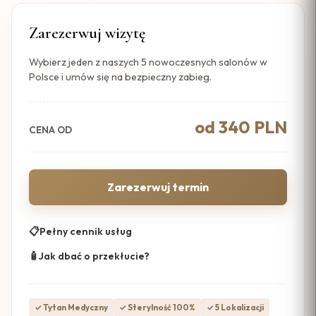
Zarezerwuj wizytę
Wybierz jeden z naszych 5 nowoczesnych salonów w
Polsce i umów się na bezpieczny zabieg.
od 340 PLN
CENA OD
Zarezerwuj termin
📋
Pełny cennik usług
🧴
Jak dbać o przekłucie?
✓ Tytan Medyczny
✓ Sterylność 100%
✓ 5 Lokalizacji