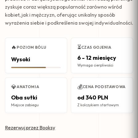
zyskuje coraz większą popularność zarówno wśród
kobiet, jak i mężczyzn, oferując unikalny sposób
wyrażenia siebie i podkreślenia swojej indywidualności.
🔥
⏳
POZIOM BÓLU
CZAS GOJENIA
6 - 12 miesięcy
Wysoki
Wymaga cierpliwości
💎
💰
ANATOMIA
CENA PODSTAWOWA
Oba sutki
od 340 PLN
Miejsce zabiegu
Z kolczykiem startowym
Rezerwuj przez Booksy