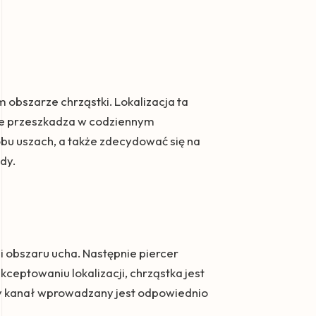
m obszarze chrząstki. Lokalizacja ta
 nie przeszkadza w codziennym
obu uszach, a także zdecydować się na
dy.
i obszaru ucha. Następnie piercer
akceptowaniu lokalizacji, chrząstka jest
ły kanał wprowadzany jest odpowiednio