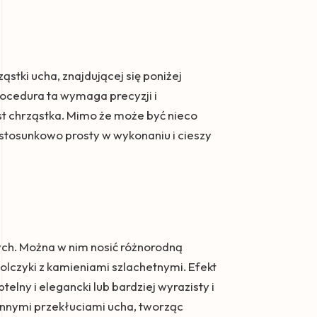
ąstki ucha, znajdującej się poniżej
ocedura ta wymaga precyzji i
st chrząstka. Mimo że może być nieco
st stosunkowo prosty w wykonaniu i cieszy
nych. Można w nim nosić różnorodną
olczyki z kamieniami szlachetnymi. Efekt
elny i elegancki lub bardziej wyrazisty i
 innymi przekłuciami ucha, tworząc