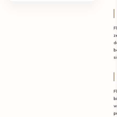
F
z
d
b
s
F
b
w
p