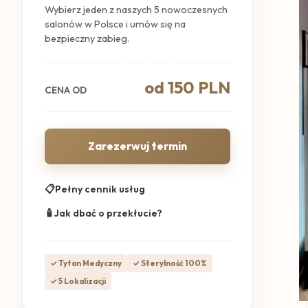
Wybierz jeden z naszych 5 nowoczesnych
salonów w Polsce i umów się na
bezpieczny zabieg.
od 150 PLN
CENA OD
Zarezerwuj termin
📋
Pełny cennik usług
🧴
Jak dbać o przekłucie?
✓ Tytan Medyczny
✓ Sterylność 100%
✓ 5 Lokalizacji