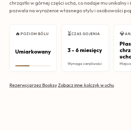
chrząstki w górnej części ucha, co nadaje mu unikalny i 
pozwala na wyrażenie własnego stylu i osobowości pop
🔥
⏳
💎
POZIOM BÓLU
CZAS GOJENIA
AN
Pła
3 - 6 miesięcy
chr
Umiarkowany
uch
Wymaga cierpliwości
Miejsc
Rezerwuj przez Booksy
Zobacz inne: kolczyk w uchu