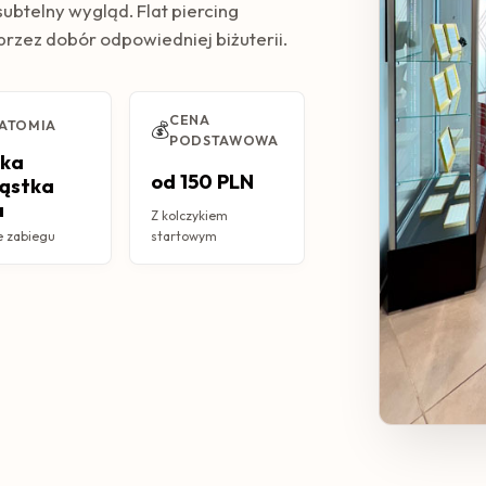
subtelny wygląd. Flat piercing
rzez dobór odpowiedniej biżuterii.
CENA
ATOMIA
💰
PODSTAWOWA
ska
od 150 PLN
ząstka
a
Z kolczykiem
e zabiegu
startowym