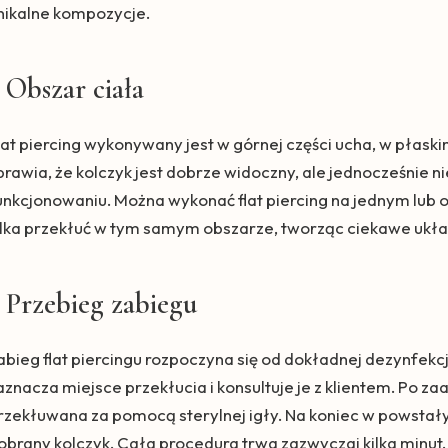
nikalne kompozycje.
Obszar ciała
lat piercing wykonywany jest w górnej części ucha, w płaski
prawia, że kolczyk jest dobrze widoczny, ale jednocześnie
unkcjonowaniu. Można wykonać flat piercing na jednym lub 
ilka przekłuć w tym samym obszarze, tworząc ciekawe ukła
Przebieg zabiegu
abieg flat piercingu rozpoczyna się od dokładnej dezynfekcj
aznacza miejsce przekłucia i konsultuje je z klientem. Po za
rzekłuwana za pomocą sterylnej igły. Na koniec w powsta
obrany kolczyk. Cała procedura trwa zazwyczaj kilka minut.