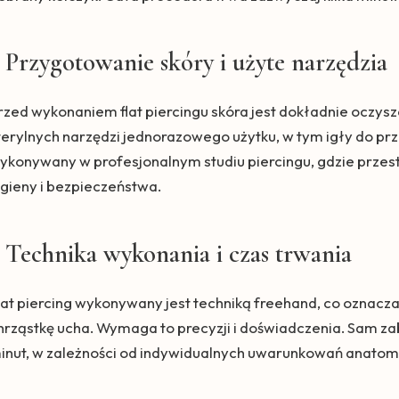
Przygotowanie skóry i użyte narzędzia
rzed wykonaniem flat piercingu skóra jest dokładnie oczys
terylnych narzędzi jednorazowego użytku, w tym igły do prz
ykonywany w profesjonalnym studiu piercingu, gdzie przes
igieny i bezpieczeństwa.
Technika wykonania i czas trwania
lat piercing wykonywany jest techniką freehand, co oznacza
hrząstkę ucha. Wymaga to precyzji i doświadczenia. Sam zab
inut, w zależności od indywidualnych uwarunkowań anatomi