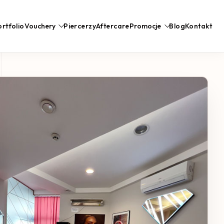
rtfolio
Vouchery
Piercerzy
Aftercare
Promocje
Blog
Kontakt