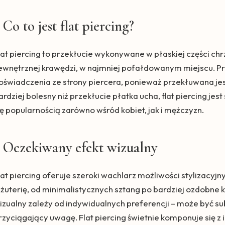
Co to jest flat piercing?
lat piercing to przekłucie wykonywane w płaskiej części chrz
ewnętrznej krawędzi, w najmniej pofałdowanym miejscu. Pr
oświadczenia ze strony piercera, ponieważ przekłuwana je
ardziej bolesny niż przekłucie płatka ucha, flat piercing je
ię popularnością zarówno wśród kobiet, jak i mężczyzn.
Oczekiwany efekt wizualny
lat piercing oferuje szeroki wachlarz możliwości stylizacyj
iżuterię, od minimalistycznych sztang po bardziej ozdobne k
izualny zależy od indywidualnych preferencji – może być subt
rzyciągający uwagę. Flat piercing świetnie komponuje się z