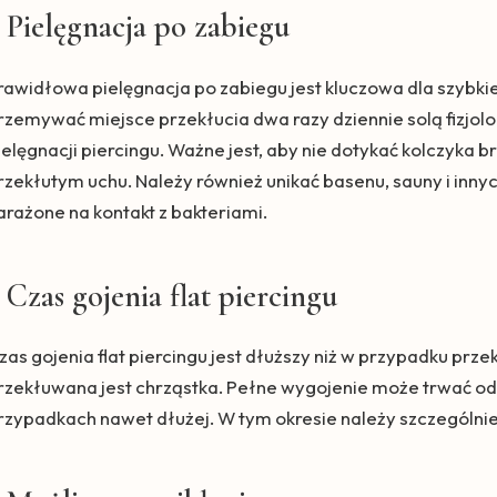
Pielęgnacja po zabiegu
rawidłowa pielęgnacja po zabiegu jest kluczowa dla szybk
rzemywać miejsce przekłucia dwa razy dziennie solą fizjol
ielęgnacji piercingu. Ważne jest, aby nie dotykać kolczyka b
rzekłutym uchu. Należy również unikać basenu, sauny i inny
arażone na kontakt z bakteriami.
Czas gojenia flat piercingu
zas gojenia flat piercingu jest dłuższy niż w przypadku prze
rzekłuwana jest chrząstka. Pełne wygojenie może trwać od 3
rzypadkach nawet dłużej. W tym okresie należy szczególnie d