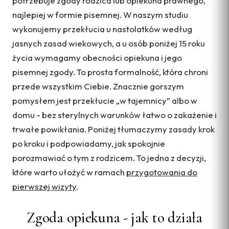
potrzebuje zgody rodzica lub opiekuna prawnego,
najlepiej w formie pisemnej. W naszym studiu
wykonujemy przekłucia u nastolatków według
jasnych zasad wiekowych, a u osób poniżej 15 roku
życia wymagamy obecności opiekuna i jego
pisemnej zgody. To prosta formalność, która chroni
przede wszystkim Ciebie. Znacznie gorszym
pomysłem jest przekłucie „w tajemnicy” albo w
domu - bez sterylnych warunków łatwo o zakażenie i
trwałe powikłania. Poniżej tłumaczymy zasady krok
po kroku i podpowiadamy, jak spokojnie
porozmawiać o tym z rodzicem. To jedna z decyzji,
które warto ułożyć w ramach
przygotowania do
pierwszej wizyty
.
Zgoda opiekuna - jak to działa