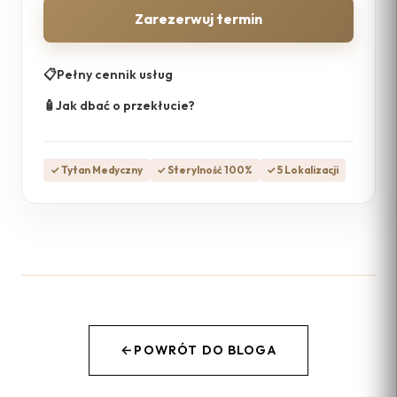
Zarezerwuj termin
📋
Pełny cennik usług
🧴
Jak dbać o przekłucie?
✓ Tytan Medyczny
✓ Sterylność 100%
✓ 5 Lokalizacji
←
POWRÓT DO BLOGA