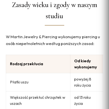
Zasady wieku i zgody w naszym
studiu
W Martin Jewelry & Piercing wykonujemy piercing u
osób niepełnoletnich według poniższych zasad:
Od kiedy
Rodzaj przekłucia
wykonujemy
powyżej 8
Płatki uszu
roku życia
Większość przekłuć chrząstek w
od 13 roku
uszach
życia