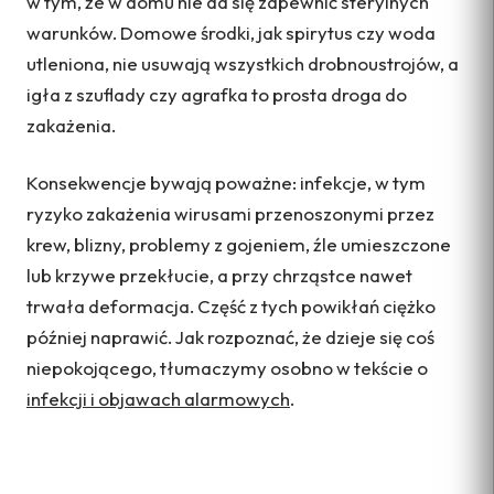
w tym, że w domu nie da się zapewnić sterylnych
warunków. Domowe środki, jak spirytus czy woda
utleniona, nie usuwają wszystkich drobnoustrojów, a
igła z szuflady czy agrafka to prosta droga do
zakażenia.
Konsekwencje bywają poważne: infekcje, w tym
ryzyko zakażenia wirusami przenoszonymi przez
krew, blizny, problemy z gojeniem, źle umieszczone
lub krzywe przekłucie, a przy chrząstce nawet
trwała deformacja. Część z tych powikłań ciężko
później naprawić. Jak rozpoznać, że dzieje się coś
niepokojącego, tłumaczymy osobno w tekście o
infekcji i objawach alarmowych
.