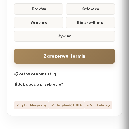
Kraków
Katowice
Wrocław
Bielsko-Biała
Żywiec
Zarezerwuj termin
📋
Pełny cennik usług
🧴
Jak dbać o przekłucie?
✓ Tytan Medyczny
✓ Sterylność 100%
✓ 5 Lokalizacji