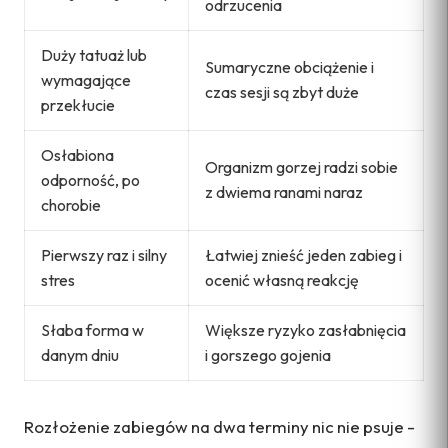
odrzucenia
Duży tatuaż lub
Sumaryczne obciążenie i
wymagające
czas sesji są zbyt duże
przekłucie
Osłabiona
Organizm gorzej radzi sobie
odporność, po
z dwiema ranami naraz
chorobie
Pierwszy raz i silny
Łatwiej znieść jeden zabieg i
stres
ocenić własną reakcję
Słaba forma w
Większe ryzyko zasłabnięcia
danym dniu
i gorszego gojenia
Rozłożenie zabiegów na dwa terminy nic nie psuje -