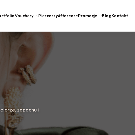
rtfolio
Vouchery
Piercerzy
Aftercare
Promocje
Blog
Kontakt
kolorze, zapachu i