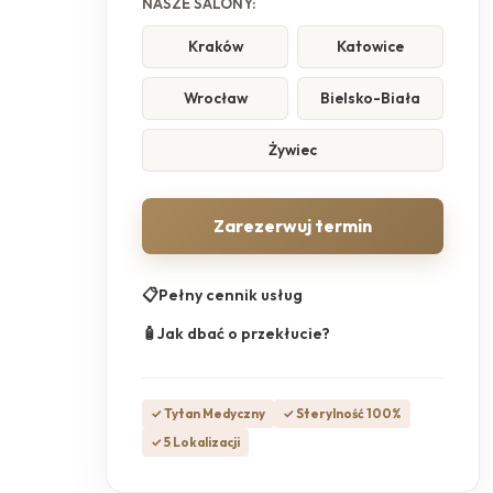
NASZE SALONY:
Kraków
Katowice
Wrocław
Bielsko-Biała
Żywiec
Zarezerwuj termin
📋
Pełny cennik usług
🧴
Jak dbać o przekłucie?
✓ Tytan Medyczny
✓ Sterylność 100%
✓ 5 Lokalizacji