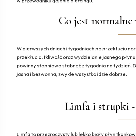
w przewodniku
gojenie piercingu
.
Co jest normalne 
W pierwszych dniach i tygodniach po przekłuciu nor
przekłucia, tkliwość oraz wydzielanie jasnego płynu
powinny stopniowo słabnąć z tygodnia na tydzień. Do
jasna i bezwonna, zwykle wszystko idzie dobrze.
Limfa i strupki 
Limfa to przezroczysty lub lekko biały płyn tkankow