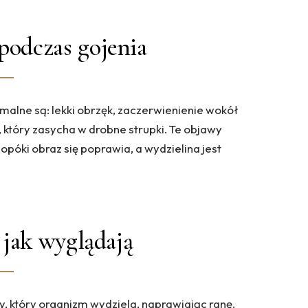
podczas gojenia
malne są: lekki obrzęk, zaczerwienienie wokół
, który zasycha w drobne strupki. Te objawy
póki obraz się poprawia, a wydzielina jest
- jak wyglądają
y, który organizm wydziela, naprawiając ranę.