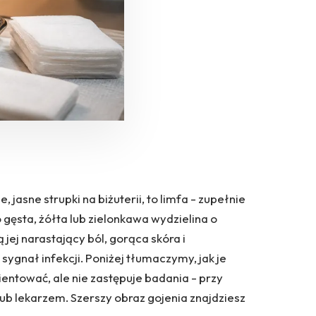
 jasne strupki na biżuterii, to limfa - zupełnie
 gęsta, żółta lub zielonkawa wydzielina o
ej narastający ból, gorąca skóra i
sygnał infekcji. Poniżej tłumaczymy, jak je
ientować, ale nie zastępuje badania - przy
lub lekarzem. Szerszy obraz gojenia znajdziesz