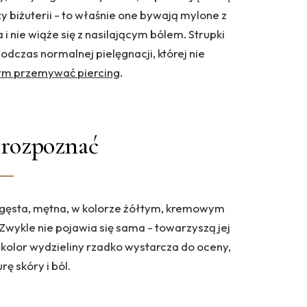
y biżuterii - to właśnie one bywają mylone z
 i nie wiąże się z nasilającym bólem. Strupki
 podczas normalnej pielęgnacji, której nie
ym przemywać piercing
.
ą rozpoznać
st gęsta, mętna, w kolorze żółtym, kremowym
Zwykle nie pojawia się sama - towarzyszą jej
 kolor wydzieliny rzadko wystarcza do oceny,
ę skóry i ból.