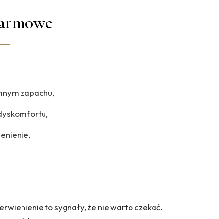
larmowe
emnym zapachu,
 dyskomfortu,
ienienie,
erwienienie to sygnały, że nie warto czekać.