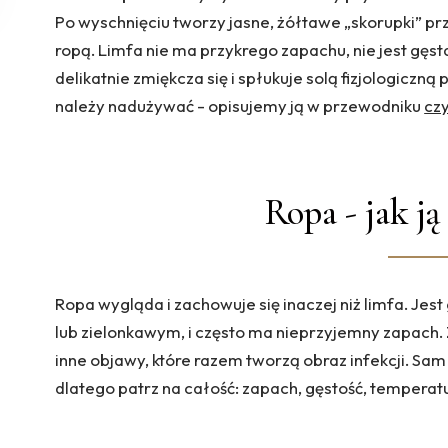
Po wyschnięciu tworzy jasne, żółtawe „skorupki” prz
ropą. Limfa nie ma przykrego zapachu, nie jest gęsta
delikatnie zmiękcza się i spłukuje solą fizjologiczną
należy nadużywać - opisujemy ją w przewodniku
cz
Ropa - jak j
Ropa wygląda i zachowuje się inaczej niż limfa. Je
lub zielonkawym, i często ma nieprzyjemny zapach. 
inne objawy, które razem tworzą obraz infekcji. Sam
dlatego patrz na całość: zapach, gęstość, temperatur