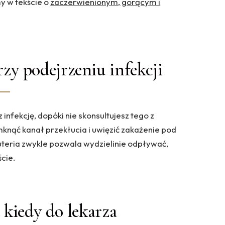
y w tekście o
zaczerwienionym, gorącym i
zy podejrzeniu infekcji
infekcję, dopóki nie skonsultujesz tego z
knąć kanał przekłucia i uwięzić zakażenie pod
żuteria zwykle pozwala wydzielinie odpływać,
ście.
a kiedy do lekarza